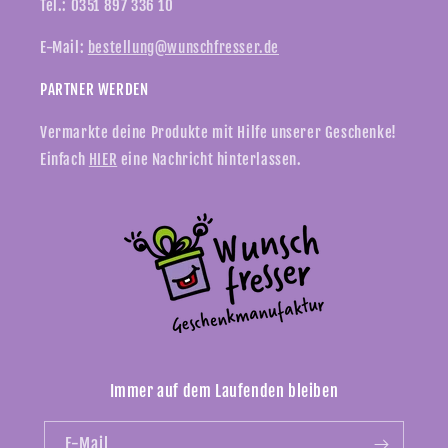
Tel.: 0351 897 336 10
E-Mail:
bestellung@wunschfresser.de
PARTNER WERDEN
Vermarkte deine Produkte mit Hilfe unserer Geschenke!
Einfach
HIER
eine Nachricht hinterlassen.
Immer auf dem Laufenden bleiben
E-Mail