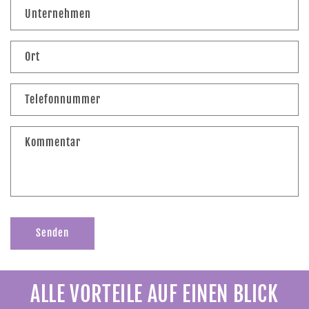
k
Unternehmen
t
f
Ort
o
r
m
Telefonnummer
u
l
Kommentar
a
r
Senden
ALLE VORTEILE AUF EINEN BLICK