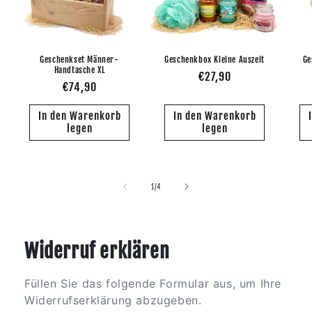
Geschenkset Männer-
Geschenkbox Kleine Auszeit
Ge
Handtasche XL
Normaler
€27,90
Normaler
€74,90
Preis
Preis
In den Warenkorb
In den Warenkorb
legen
legen
von
1
/
4
Widerruf erklären
Füllen Sie das folgende Formular aus, um Ihre
Widerrufserklärung abzugeben.