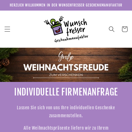
Direkt
HERZLICH WILLKOMMEN IN DER WUNSCHFRESSER GESCHENKMANUFAKTUR
zum
Inhalt
Warenkor
INDIVIDUELLE FIRMENANFRAGE
Lassen Sie sich von uns Ihre individuellen Geschenke
zusammenstellen.
Alle Weihnachtspräsente liefern wir zu Ihrem