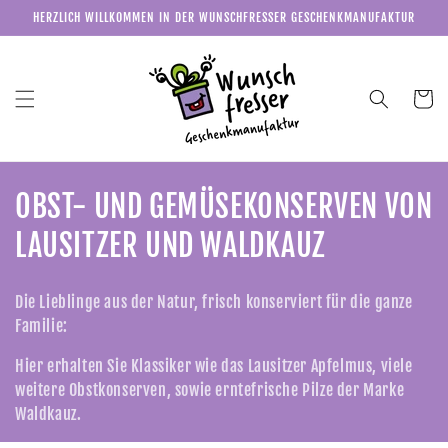
Direkt
HERZLICH WILLKOMMEN IN DER WUNSCHFRESSER GESCHENKMANUFAKTUR
zum
Inhalt
Warenkor
K
OBST- UND GEMÜSEKONSERVEN VON
a
LAUSITZER UND WALDKAUZ
t
Die Lieblinge aus der Natur, frisch konserviert für die ganze
e
Familie:
g
Hier erhalten Sie Klassiker wie das Lausitzer Apfelmus, viele
weitere Obstkonserven, sowie erntefrische Pilze der Marke
o
Waldkauz.
r