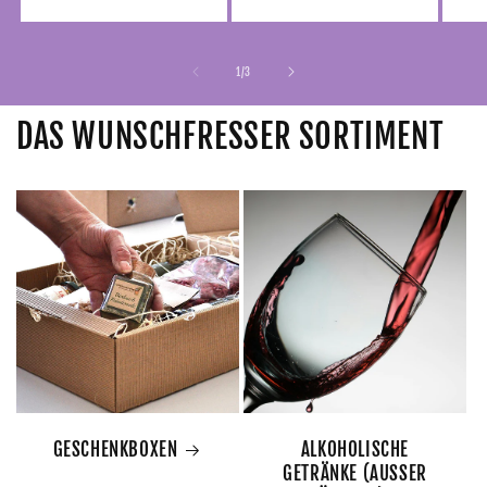
Preis
von
1
/
3
DAS WUNSCHFRESSER SORTIMENT
GESCHENKBOXEN
ALKOHOLISCHE
GETRÄNKE (AUSSER