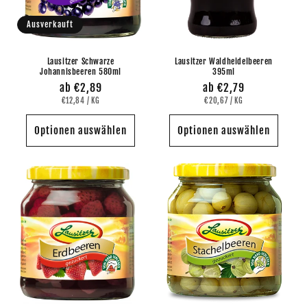
Ausverkauft
Lausitzer Waldheidelbeeren
Lausitzer Schwarze
395ml
Johannisbeeren 580ml
Normaler
ab €2,79
Normaler
ab €2,89
GRUNDPREIS
PRO
GRUNDPREIS
PRO
Preis
€20,67
/
KG
Preis
€12,84
/
KG
Optionen auswählen
Optionen auswählen