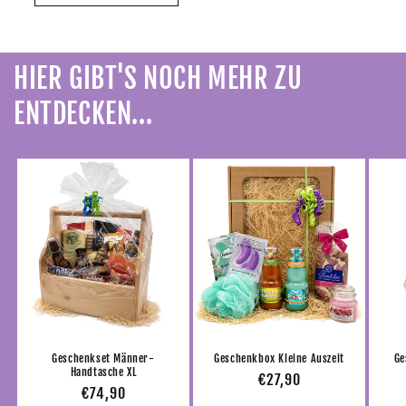
HIER GIBT'S NOCH MEHR ZU
ENTDECKEN...
Geschenkset Männer-
Geschenkbox Kleine Auszeit
Ge
Handtasche XL
Normaler
€27,90
Normaler
€74,90
Preis