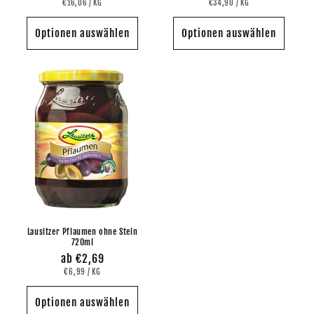
GRUNDPREIS
PRO
GRUNDPREIS
PRO
Preis
€16,06
/
KG
Preis
€34,90
/
KG
Optionen auswählen
Optionen auswählen
Lausitzer Pflaumen ohne Stein
720ml
Normaler
ab €2,69
GRUNDPREIS
PRO
Preis
€6,99
/
KG
Optionen auswählen