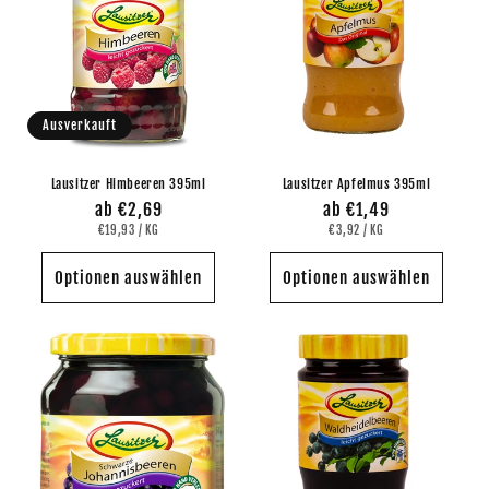
Ausverkauft
Lausitzer Himbeeren 395ml
Lausitzer Apfelmus 395ml
Normaler
ab €2,69
Normaler
ab €1,49
GRUNDPREIS
PRO
GRUNDPREIS
PRO
Preis
€19,93
/
KG
Preis
€3,92
/
KG
Optionen auswählen
Optionen auswählen