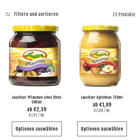
i
Filtern und sortieren
13 Produkte
e
:
Lausitzer Pflaumen ohne Stein
Lausitzer Apfelmus 720ml
580ml
Normaler
ab €1,89
Normaler
ab €2,39
GRUNDPREIS
PRO
Preis
€2,68
/
KG
GRUNDPREIS
PRO
Preis
€7,97
/
KG
Optionen auswählen
Optionen auswählen