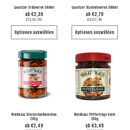
Lausitzer Erdbeeren 580ml
Lausitzer Stachelbeeren 580ml
Normaler
ab €2,39
Normaler
ab €2,79
GRUNDPREIS
PRO
GRUNDPREIS
PRO
Preis
€12,26
/
KG
Preis
€9,62
/
KG
Optionen auswählen
Optionen auswählen
Waldkauz Stockschwämmchen
Waldkauz Pfifferlinge klein
285g
190g
Normaler
ab €2,49
Normaler
ab €3,49