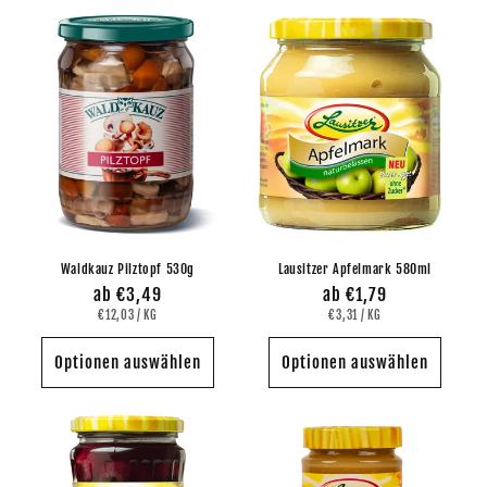
Waldkauz Pilztopf 530g
Lausitzer Apfelmark 580ml
Normaler
ab €3,49
Normaler
ab €1,79
GRUNDPREIS
PRO
GRUNDPREIS
PRO
Preis
€12,03
/
KG
Preis
€3,31
/
KG
Optionen auswählen
Optionen auswählen