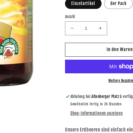
Einzelartikel
6er Pack
Anzahl
Verringere
Erhöhe
die
die
Menge
Menge
für
für
In den Waren
Lausitzer
Lausitzer
Erdbeeren
Erdbeeren
580ml
580ml
Weitere Bezahlm
Abholung bei
Altenberger Platz 5
verfüg
Gewöhnlich fertig in 24 Stunden
Shop-Informationen anzeigen
Unsere Erdbeeren sind einfach ein