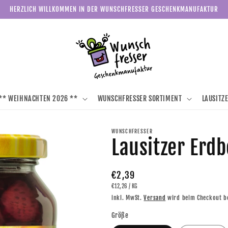
HERZLICH WILLKOMMEN IN DER WUNSCHFRESSER GESCHENKMANUFAKTUR
** WEIHNACHTEN 2026 **
WUNSCHFRESSER SORTIMENT
LAUSITZ
WUNSCHFRESSER
Lausitzer Erd
Normaler
€2,39
GRUNDPREIS
PRO
€12,26
/
KG
Preis
inkl. MwSt.
Versand
wird beim Checkout b
Größe