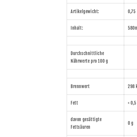
Artikelgewicht:
0,75
Inhalt:
580
Durchschnittliche
Nährwerte pro 100 g
Brennwert
298 k
Fett
< 0,5
davon gesättigte
0 g
Fettsäuren