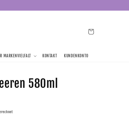
Warenkorb
ER MARKENVIELFALT
KONTAKT
KUNDENKONTO
beeren 580ml
erechnet