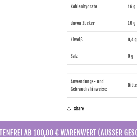
Kohlenhydrate
16 g
davon Zucker
16 g
Eiweiß
0,4 g
Salz
0 g
Anwendungs- und
‎Bitt
Gebrauchshinweise:
Share
ENFREI AB 100,00 € WARENWERT (AUSSER GE