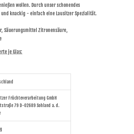
enießen wollen. Durch unser schonendes
 und knackig - einfach eine Lausitzer Spezialität.
r, Säuerungsmittel Zitronensäure,
e
te je Glas:
schland
itzer Früchteverarbeitung GmbH
tstraße 79 D-02689 Sohland a. d.
e
Kg