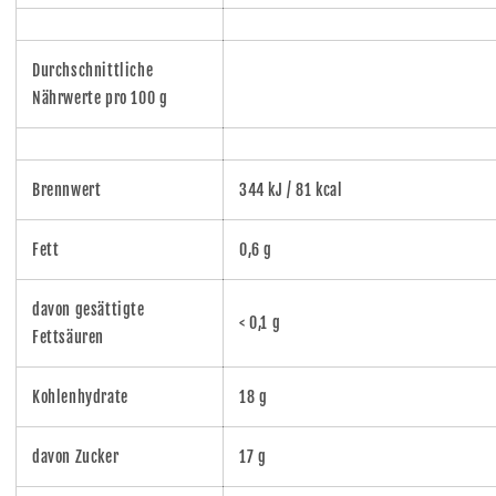
Durchschnittliche
Nährwerte pro 100 g
Brennwert
344 kJ / 81 kcal
Fett
0,6 g
davon gesättigte
< 0,1 g
Fettsäuren
Kohlenhydrate
18 g
davon Zucker
17 g