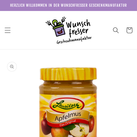
Direkt
HERZLICH WILLKOMMEN IN DER WUNSCHFRESSER GESCHENKMANUFAKTUR
zum
Inhalt
Warenkor
u
roduktinformationen
pringen