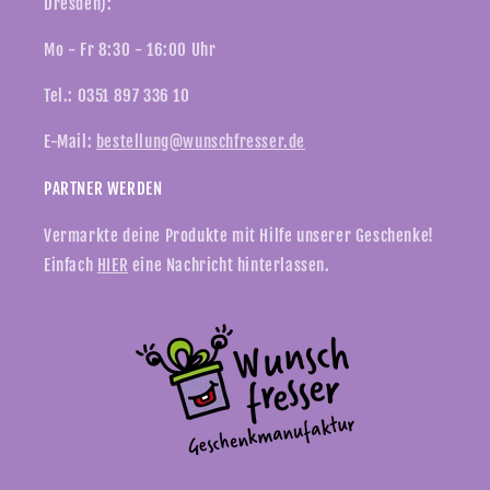
Dresden):
Mo - Fr 8:30 - 16:00 Uhr
Tel.: 0351 897 336 10
E-Mail:
bestellung@wunschfresser.de
PARTNER WERDEN
Vermarkte deine Produkte mit Hilfe unserer Geschenke!
Einfach
HIER
eine Nachricht hinterlassen.