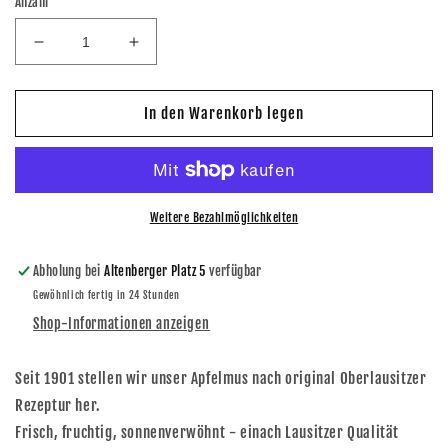
Anzahl
Verringere
Erhöhe
die
die
Menge
Menge
für
für
In den Warenkorb legen
Lausitzer
Lausitzer
Apfelmus
Apfelmus
395ml
395ml
Weitere Bezahlmöglichkeiten
Abholung bei
Altenberger Platz 5
verfügbar
Gewöhnlich fertig in 24 Stunden
Shop-Informationen anzeigen
Seit 1901 stellen wir unser Apfelmus nach original Oberlausitzer
Rezeptur her.
Frisch, fruchtig, sonnenverwöhnt - einach Lausitzer Qualität