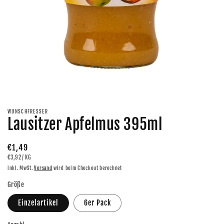
Medien
1
in
Modal
WUNSCHFRESSER
öffnen
Lausitzer Apfelmus 395ml
Normaler
€1,49
GRUNDPREIS
PRO
€3,92
/
KG
Preis
inkl. MwSt.
Versand
wird beim Checkout berechnet
Größe
Einzelartikel
6er Pack