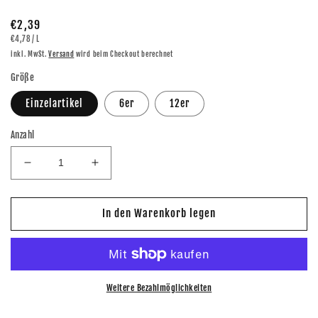
Normaler
€2,39
GRUNDPREIS
PRO
€4,78
/
L
Preis
inkl. MwSt.
Versand
wird beim Checkout berechnet
Größe
Einzelartikel
6er
12er
Anzahl
Verringere
Erhöhe
die
die
Menge
Menge
für
für
In den Warenkorb legen
Lausitzer
Lausitzer
BIO
BIO
Sauerkrautsaft
Sauerkrautsaft
500ml
500ml
Weitere Bezahlmöglichkeiten