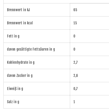
Brennwert in kJ
65
Brennwert in kcal
15
Fett in g
0
davon gesättigte Fettsäuren in g
0
Kohlenhydrate in g
2,7
davon Zucker in g
2,6
Eiweiß in g
0,7
Salz in g
1