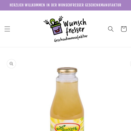
Direkt
HERZLICH WILLKOMMEN IN DER WUNSCHFRESSER GESCHENKMANUFAKTUR
zum
Inhalt
Warenkor
u
roduktinformationen
pringen