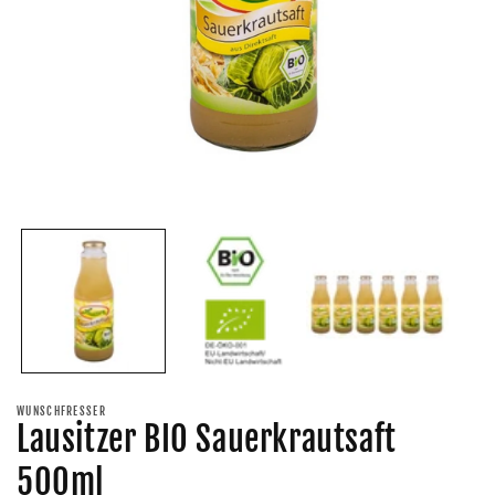
Medien
M
1
2
in
i
Modal
M
öffnen
ö
WUNSCHFRESSER
Lausitzer BIO Sauerkrautsaft
500ml