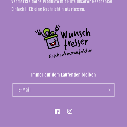
Vermarkte deine Produkte mit Hilfe unserer Geschenke!
Einfach
HIER
eine Nachricht hinterlassen.
Immer auf dem Laufenden bleiben
E-Mail
Facebook
Instagram