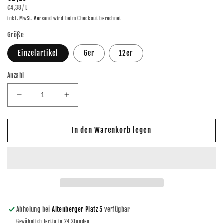
GRUNDPREIS
PRO
€4,38
/
L
Preis
inkl. MwSt.
Versand
wird beim Checkout berechnet
Größe
Einzelartikel
6er
12er
Anzahl
Verringere
Erhöhe
die
die
Menge
Menge
für
für
In den Warenkorb legen
Lausitzer
Lausitzer
BIO
BIO
Tomatensaft
Tomatensaft
500ml
500ml
Abholung bei
Altenberger Platz 5
verfügbar
Gewöhnlich fertig in 24 Stunden