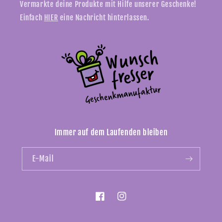
Vermarkte deine Produkte mit Hilfe unserer Geschenke!
Einfach
HIER
eine Nachricht hinterlassen.
Immer auf dem Laufenden bleiben
E-Mail
Facebook
Instagram