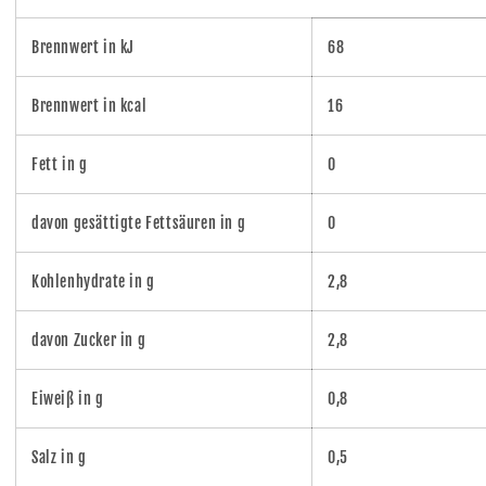
Brennwert in kJ
68
Brennwert in kcal
16
Fett in g
0
davon gesättigte Fettsäuren in g
0
Kohlenhydrate in g
2,8
davon Zucker in g
2,8
Eiweiß in g
0,8
Salz in g
0,5