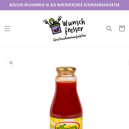
Direkt
HERZLICH WILLKOMMEN IN DER WUNSCHFRESSER GESCHENKMANUFAKTUR
zum
Inhalt
Warenkor
u
roduktinformationen
pringen