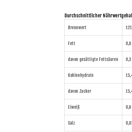
Durchschnittlicher Nährwertgehal
Brennwert
121
Fett
0,6
davon gesättigte Fettsäuren
0,3
Kohlenhydrate
15,
davon Zucker
15,
Eiweiß
0,6
Salz
0,0