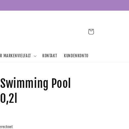
Warenkorb
ER MARKENVIELFALT
KONTAKT
KUNDENKONTO
t Swimming Pool
0,2l
erechnet