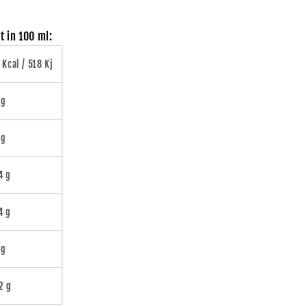
t in 100 ml:
 Kcal / 518 Kj
 g
 g
4 g
4 g
 g
2 g