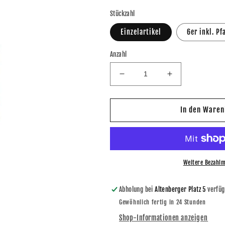
Stückzahl
Einzelartikel
6er inkl. Pf
Anzahl
Verringere
Erhöhe
die
die
Menge
Menge
für
für
In den Waren
Cocktail
Cocktail
Plant
Plant
Swimming
Swimming
Pool
Pool
Fertigcocktail
Fertigcocktail
Weitere Bezahlm
0,2l
0,2l
Abholung bei
Altenberger Platz 5
verfüg
Gewöhnlich fertig in 24 Stunden
Shop-Informationen anzeigen