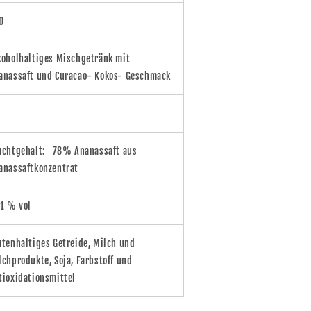
0
koholhaltiges Mischgetränk mit
anassaft und Curacao- Kokos- Geschmack
uchtgehalt:
78% Ananassaft aus
anassaftkonzentrat
,1 % vol
utenhaltiges Getreide, Milch und
lchprodukte, Soja, Farbstoff und
tioxidationsmittel