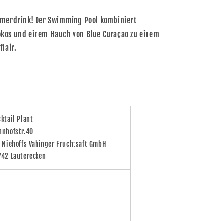
mmerdrink! Der Swimming Pool kombiniert
okos und einem Hauch von Blue Curaçao zu einem
lair.
cktail Plant
hnhofstr.40
o Niehoffs Vahinger Fruchtsaft GmbH
742 Lauterecken
5
2