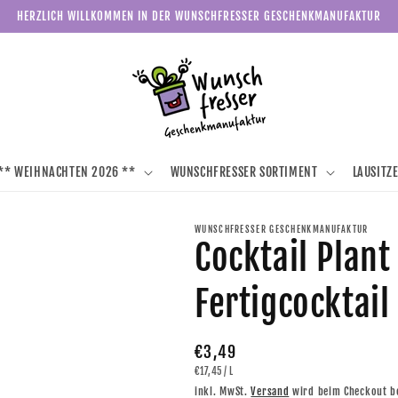
HERZLICH WILLKOMMEN IN DER WUNSCHFRESSER GESCHENKMANUFAKTUR
** WEIHNACHTEN 2026 **
WUNSCHFRESSER SORTIMENT
LAUSITZ
WUNSCHFRESSER GESCHENKMANUFAKTUR
Cocktail Plan
Fertigcocktail 
Normaler
€3,49
GRUNDPREIS
PRO
€17,45
/
L
Preis
inkl. MwSt.
Versand
wird beim Checkout b