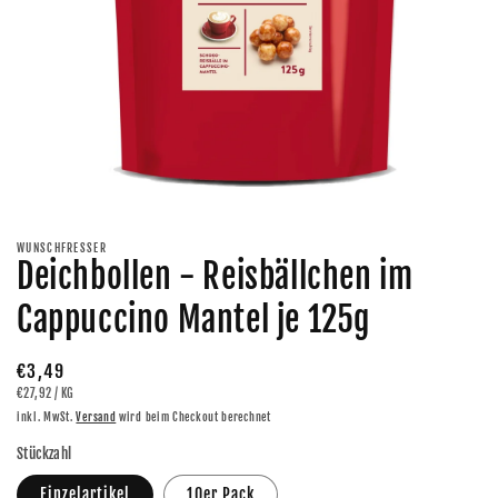
Medien
1
in
Modal
WUNSCHFRESSER
öffnen
Deichbollen - Reisbällchen im
Cappuccino Mantel je 125g
Normaler
€3,49
GRUNDPREIS
PRO
€27,92
/
KG
Preis
inkl. MwSt.
Versand
wird beim Checkout berechnet
Stückzahl
Einzelartikel
10er Pack