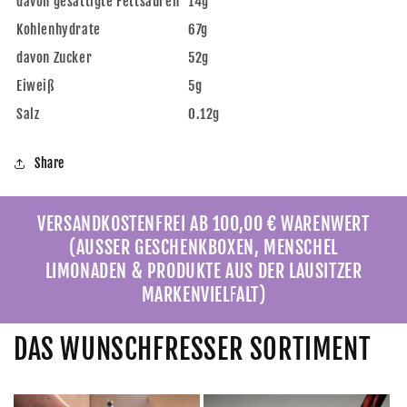
davon gesättigte Fettsäuren
14g
Kohlenhydrate
67g
davon Zucker
52g
Eiweiß
5g
Salz
0.12g
Share
VERSANDKOSTENFREI AB 100,00 € WARENWERT
(AUSSER GESCHENKBOXEN, MENSCHEL
LIMONADEN & PRODUKTE AUS DER LAUSITZER
MARKENVIELFALT)
DAS WUNSCHFRESSER SORTIMENT