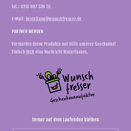
Tel.: 0351 897 336 10
E-Mail:
bestellung@wunschfresser.de
PARTNER WERDEN
Vermarkte deine Produkte mit Hilfe unserer Geschenke!
Einfach
HIER
eine Nachricht hinterlassen.
Immer auf dem Laufenden bleiben