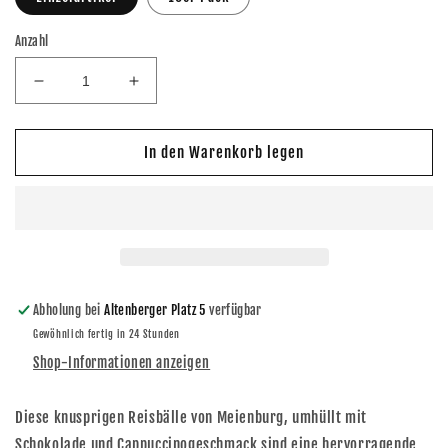
Anzahl
Verringere
Erhöhe
die
die
Menge
Menge
für
für
In den Warenkorb legen
Deichbollen
Deichbollen
-
-
Reisbällchen
Reisbällchen
im
im
Cappuccino
Cappuccino
Mantel
Mantel
je
je
Abholung bei
Altenberger Platz 5
verfügbar
125g
125g
Gewöhnlich fertig in 24 Stunden
Shop-Informationen anzeigen
Diese knusprigen Reisbälle von Meienburg, umhüllt mit
Schokolade und Cappuccinogeschmack sind eine hervorragende