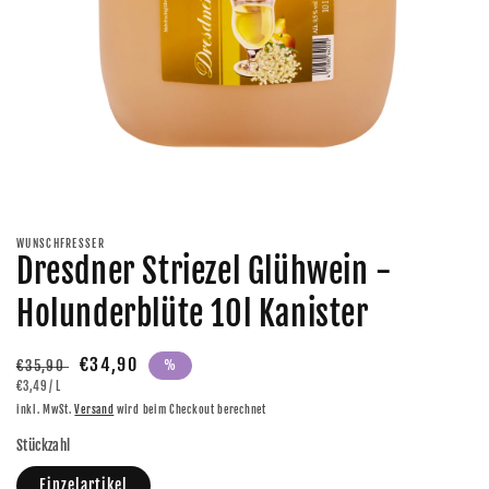
Medien
1
in
Modal
WUNSCHFRESSER
öffnen
Dresdner Striezel Glühwein -
Holunderblüte 10l Kanister
Normaler
Verkaufspreis
€34,90
€35,90
%
GRUNDPREIS
PRO
€3,49
/
L
Preis
inkl. MwSt.
Versand
wird beim Checkout berechnet
Stückzahl
Einzelartikel