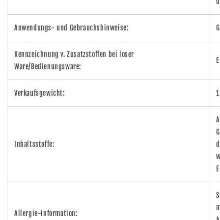
d
Anwendungs- und Gebrauchshinweise:
G
Kennzeichnung v. Zusatzstoffen bei loser
E
Ware/Bedienungsware:
Verkaufsgewicht:
1
A
G
Inhaltsstoffe:
d
w
E
S
m
Allergie-Information:
A