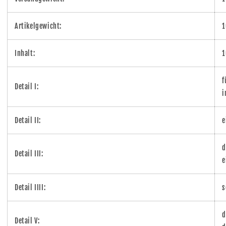
Artikelgewicht:
1
Inhalt:
1
f
Detail I:
i
Detail II:
e
d
Detail III:
e
Detail IIII:
s
d
Detail V: