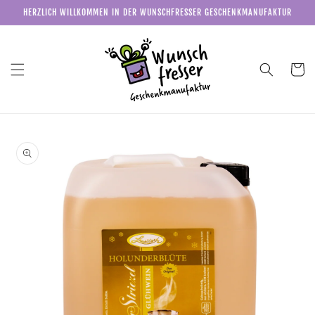
Direkt
HERZLICH WILLKOMMEN IN DER WUNSCHFRESSER GESCHENKMANUFAKTUR
zum
Inhalt
Warenkor
u
roduktinformationen
pringen