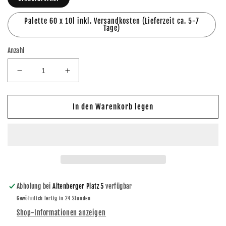
Palette 60 x 10l inkl. Versandkosten (Lieferzeit ca. 5-7
Tage)
Anzahl
Verringere
Erhöhe
die
die
Menge
Menge
für
für
In den Warenkorb legen
Dresdner
Dresdner
Striezel
Striezel
Glühwein
Glühwein
-
-
Holunderblüte
Holunderblüte
10l
10l
Kanister
Kanister
Abholung bei
Altenberger Platz 5
verfügbar
Gewöhnlich fertig in 24 Stunden
Shop-Informationen anzeigen