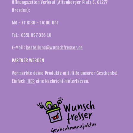
Öffnungszeiten Verkauf (Altenberger Platz 5, 01277
Dresden):
Mo - Fr 8:30 - 16:00 Uhr
Tel.: 0351 897 336 10
E-Mail:
bestellung@wunschfresser.de
PARTNER WERDEN
Vermarkte deine Produkte mit Hilfe unserer Geschenke!
Einfach
HIER
eine Nachricht hinterlassen.