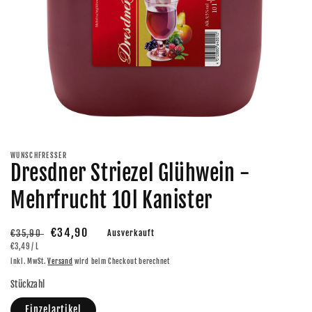
Medien
1
in
Modal
WUNSCHFRESSER
öffnen
Dresdner Striezel Glühwein -
Mehrfrucht 10l Kanister
Normaler
Verkaufspreis
€34,90
€35,90
Ausverkauft
GRUNDPREIS
PRO
€3,49
/
L
Preis
inkl. MwSt.
Versand
wird beim Checkout berechnet
Stückzahl
Einzelartikel