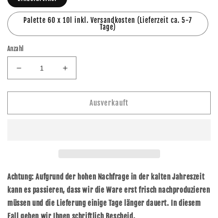
Palette 60 x 10l inkl. Versandkosten (Lieferzeit ca. 5-7
Tage)
Anzahl
Verringere
Erhöhe
die
die
Menge
Menge
für
für
Ausverkauft
Dresdner
Dresdner
Striezel
Striezel
Glühwein
Glühwein
-
-
Mehrfrucht
Mehrfrucht
10l
10l
Kanister
Kanister
Achtung: Aufgrund der hohen Nachfrage in der kalten Jahreszeit
kann es passieren, dass wir die Ware erst frisch nachproduzieren
müssen und die Lieferung einige Tage länger dauert. In diesem
Fall geben wir Ihnen schriftlich Bescheid.