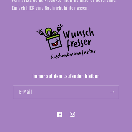
Vermarkte deine Produkte mit Hilfe unserer Geschenke!
Einfach
HIER
eine Nachricht hinterlassen.
Immer auf dem Laufenden bleiben
E-Mail
Facebook
Instagram