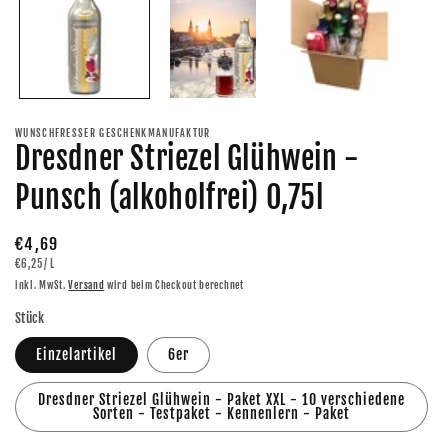
WUNSCHFRESSER GESCHENKMANUFAKTUR
Dresdner Striezel Glühwein -
Punsch (alkoholfrei) 0,75l
Normaler
€4,69
GRUNDPREIS
PRO
€6,25
/
L
Preis
inkl. MwSt.
Versand
wird beim Checkout berechnet
Stück
Einzelartikel
6er
Dresdner Striezel Glühwein - Paket XXL - 10 verschiedene
Sorten - Testpaket - Kennenlern - Paket