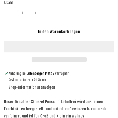
Anzahl
Verringere
Erhöhe
die
die
Menge
Menge
für
für
In den Warenkorb legen
Dresdner
Dresdner
Striezel
Striezel
Glühwein
Glühwein
-
-
Punsch
Punsch
(alkoholfrei)
(alkoholfrei)
0,75l
0,75l
Abholung bei
Altenberger Platz 5
verfügbar
Gewöhnlich fertig in 24 Stunden
Shop-Informationen anzeigen
Unser Dresdner Striezel Punsch alkoholfrei wird aus feinen
Fruchtsäften hergestellt und mit edlen Gewürzen harmonisch
verfeinert und ist für Groß und Klein ein wahres