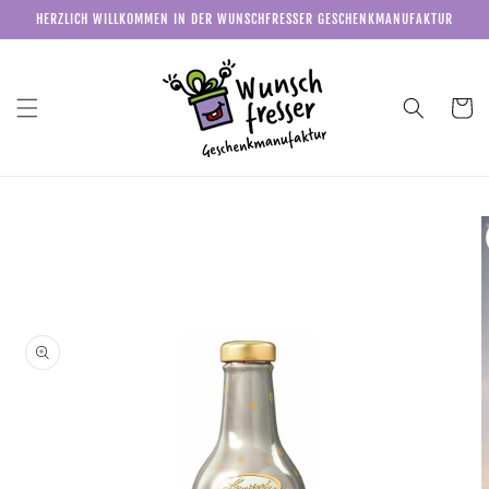
Direkt
HERZLICH WILLKOMMEN IN DER WUNSCHFRESSER GESCHENKMANUFAKTUR
zum
Inhalt
Warenkor
u
roduktinformationen
pringen