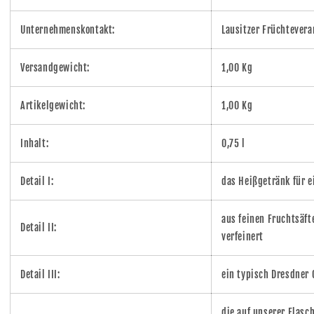
Unternehmenskontakt:
Lausitzer Früchtever
Versandgewicht:
1,00 Kg
Artikelgewicht:
1,00 Kg
Inhalt:
0,75 l
Detail I:
das Heißgetränk für 
aus feinen Fruchtsäf
Detail II:
verfeinert
Detail III:
ein typisch Dresdner 
die auf unserer Flasc