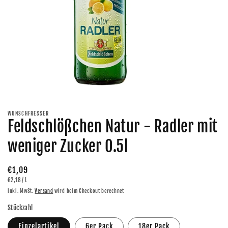
Medien
1
in
Modal
WUNSCHFRESSER
öffnen
Feldschlößchen Natur - Radler mit
weniger Zucker 0.5l
Normaler
€1,09
GRUNDPREIS
PRO
€2,18
/
L
Preis
inkl. MwSt.
Versand
wird beim Checkout berechnet
Stückzahl
Einzelartikel
6er Pack
18er Pack