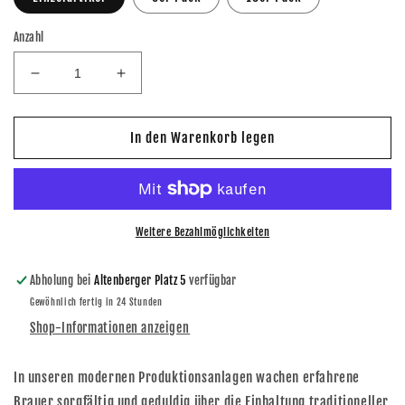
Anzahl
Verringere
Erhöhe
die
die
Menge
Menge
für
für
In den Warenkorb legen
Feldschlößchen
Feldschlößchen
Natur
Natur
-
-
Radler
Radler
mit
mit
Weitere Bezahlmöglichkeiten
weniger
weniger
Zucker
Zucker
Abholung bei
Altenberger Platz 5
verfügbar
0.5l
0.5l
Gewöhnlich fertig in 24 Stunden
Shop-Informationen anzeigen
In unseren modernen Produktionsanlagen wachen erfahrene
Brauer sorgfältig und geduldig über die Einhaltung traditioneller