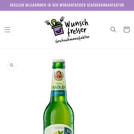
Direkt
HERZLICH WILLKOMMEN IN DER WUNSCHFRESSER GESCHENKMANUFAKTUR
zum
Inhalt
Warenkor
u
roduktinformationen
pringen