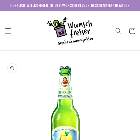
Direkt
HERZLICH WILLKOMMEN IN DER WUNSCHFRESSER GESCHENKMANUFAKTUR
zum
Inhalt
Warenkor
u
roduktinformationen
pringen