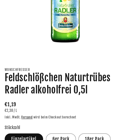
Medien
1
in
Modal
WUNSCHFRESSER
öffnen
Feldschlößchen Naturtrübes
Radler alkoholfrei 0,5l
Normaler
€1,19
GRUNDPREIS
PRO
€2,38
/
L
Preis
inkl. MwSt.
Versand
wird beim Checkout berechnet
Stückzahl
Einzelartikel
6er Pack
18er Pack