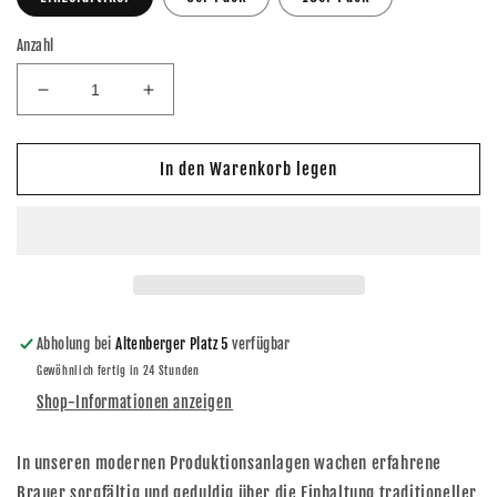
Anzahl
Verringere
Erhöhe
die
die
Menge
Menge
für
für
In den Warenkorb legen
Feldschlößchen
Feldschlößchen
Naturtrübes
Naturtrübes
Radler
Radler
alkoholfrei
alkoholfrei
0,5l
0,5l
Abholung bei
Altenberger Platz 5
verfügbar
Gewöhnlich fertig in 24 Stunden
Shop-Informationen anzeigen
In unseren modernen Produktionsanlagen wachen erfahrene
Brauer sorgfältig und geduldig über die Einhaltung traditioneller