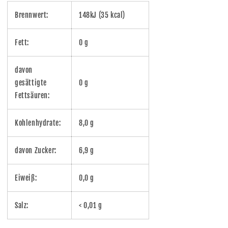
Brennwert:
148kJ (35 kcal)
Fett:
0 g
davon
gesättigte
0 g
Fettsäuren:
Kohlenhydrate:
8,0 g
davon Zucker:
6,9 g
Eiweiß:
0,0 g
Salz:
< 0,01 g