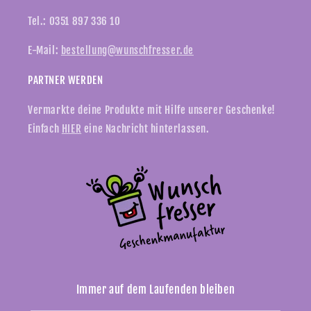
Tel.: 0351 897 336 10
E-Mail:
bestellung@wunschfresser.de
PARTNER WERDEN
Vermarkte deine Produkte mit Hilfe unserer Geschenke!
Einfach
HIER
eine Nachricht hinterlassen.
Immer auf dem Laufenden bleiben