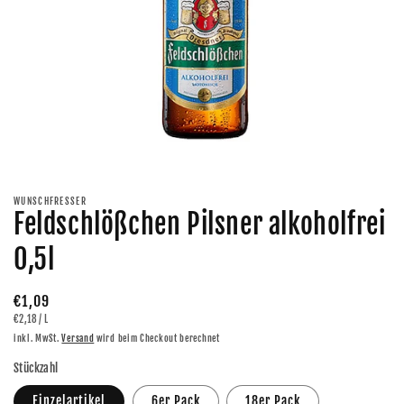
Medien
1
in
Modal
WUNSCHFRESSER
öffnen
Feldschlößchen Pilsner alkoholfrei
0,5l
Normaler
€1,09
GRUNDPREIS
PRO
€2,18
/
L
Preis
inkl. MwSt.
Versand
wird beim Checkout berechnet
Stückzahl
Einzelartikel
6er Pack
18er Pack