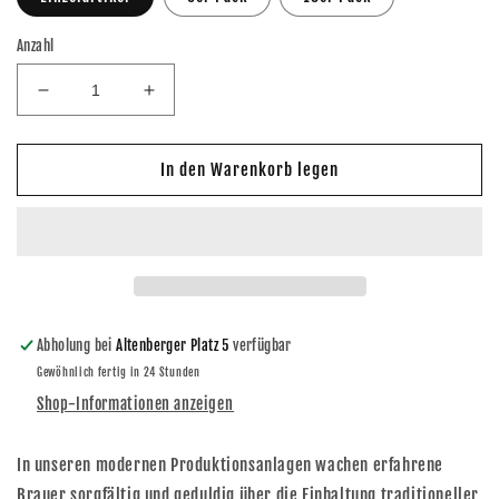
Anzahl
Verringere
Erhöhe
die
die
Menge
Menge
für
für
In den Warenkorb legen
Feldschlößchen
Feldschlößchen
Pilsner
Pilsner
alkoholfrei
alkoholfrei
0,5l
0,5l
Abholung bei
Altenberger Platz 5
verfügbar
Gewöhnlich fertig in 24 Stunden
Shop-Informationen anzeigen
In unseren modernen Produktionsanlagen wachen erfahrene
Brauer sorgfältig und geduldig über die Einhaltung traditioneller