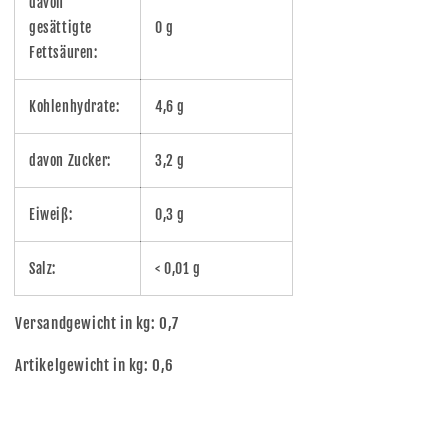
davon
gesättigte
0 g
Fettsäuren:
Kohlenhydrate:
4,6 g
davon Zucker:
3,2 g
Eiweiß:
0,3 g
Salz:
< 0,01 g
Versandgewicht in kg: 0,7
Artikelgewicht in kg: 0,6