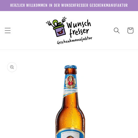
Direkt
HERZLICH WILLKOMMEN IN DER WUNSCHFRESSER GESCHENKMANUFAKTUR
zum
Inhalt
Warenkor
u
roduktinformationen
pringen