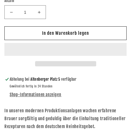
Anzahl
Verringere
Erhöhe
die
die
Menge
Menge
für
für
In den Warenkorb legen
Feldschlößchen
Feldschlößchen
Schlankes
Schlankes
0,5l
0,5l
Abholung bei
Altenberger Platz 5
verfügbar
Gewöhnlich fertig in 24 Stunden
Shop-Informationen anzeigen
In unseren modernen Produktionsanlagen wachen erfahrene
Brauer sorgfältig und geduldig über die Einhaltung traditioneller
Rezepturen nach dem deutschem Reinheitsgebot.