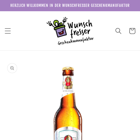
Direkt
HERZLICH WILLKOMMEN IN DER WUNSCHFRESSER GESCHENKMANUFAKTUR
zum
Inhalt
Warenkor
u
roduktinformationen
pringen