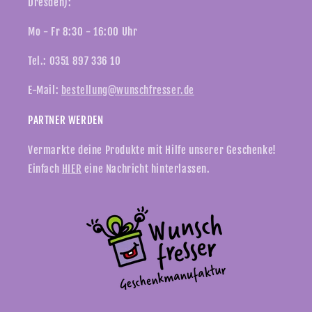
Dresden):
Mo - Fr 8:30 - 16:00 Uhr
Tel.: 0351 897 336 10
E-Mail:
bestellung@wunschfresser.de
PARTNER WERDEN
Vermarkte deine Produkte mit Hilfe unserer Geschenke!
Einfach
HIER
eine Nachricht hinterlassen.