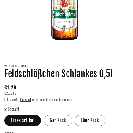
Medien
1
in
Modal
WUNSCHFRESSER
öffnen
Feldschlößchen Schlankes 0,5l
Normaler
€1,29
GRUNDPREIS
PRO
€2,58
/
L
Preis
inkl. MwSt.
Versand
wird beim Checkout berechnet
Stückzahl
Einzelartikel
6er Pack
18er Pack