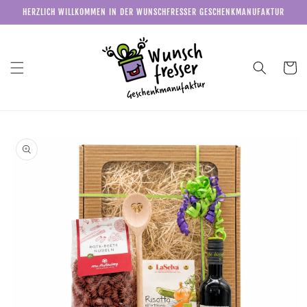
Direkt
HERZLICH WILLKOMMEN IN DER WUNSCHFRESSER GESCHENKMANUFAKTUR
zum
Inhalt
Warenkor
u
roduktinformationen
pringen