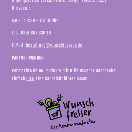
Öffnungszeiten Verkauf (Altenberger Platz 5, 01277
Dresden):
Mo - Fr 8:30 - 16:00 Uhr
Tel.: 0351 897 336 10
E-Mail:
bestellung@wunschfresser.de
PARTNER WERDEN
Vermarkte deine Produkte mit Hilfe unserer Geschenke!
Einfach
HIER
eine Nachricht hinterlassen.