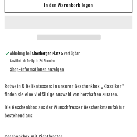
für
für
In den Warenkorb legen
Geschenkbox
Geschenkbox
Klassiker
Klassiker
Abholung bei
Altenberger Platz 5
verfügbar
Gewöhnlich fertig in 24 Stunden
Shop-Informationen anzeigen
Rotwein & Delikatessen: in unserer Geschenkbox „Klassiker“
finden Sie eine vielfältige Auswahl von herzhaften Zutaten.
Die Geschenkbox aus der Wunschfresser Geschenkmanufaktur
bestehend aus:
Geschenkbox mit Sichtfenster