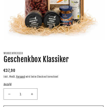
Medien
1
in
Modal
WUNSCHFRESSER
öffnen
Geschenkbox Klassiker
Normaler
€37,90
Preis
inkl. MwSt.
Versand
wird beim Checkout berechnet
Anzahl
Verringere
Erhöhe
die
die
Menge
Menge