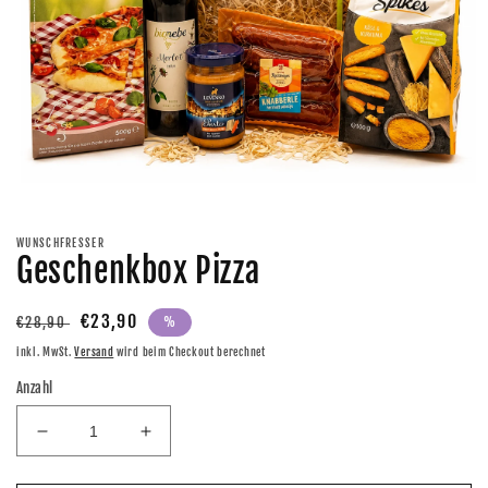
Medien
1
in
Modal
WUNSCHFRESSER
öffnen
Geschenkbox Pizza
Normaler
Verkaufspreis
€23,90
€28,90
%
Preis
inkl. MwSt.
Versand
wird beim Checkout berechnet
Anzahl
Verringere
Erhöhe
die
die
Menge
Menge