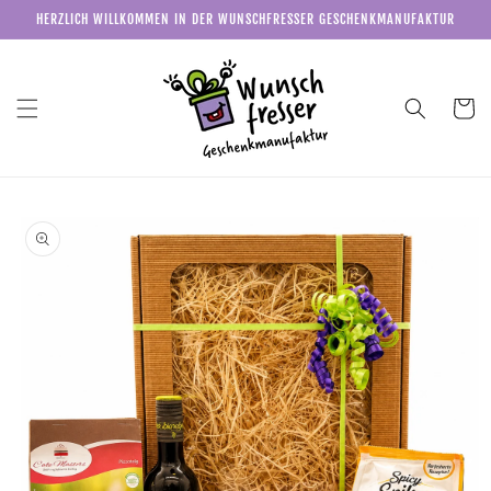
Direkt
HERZLICH WILLKOMMEN IN DER WUNSCHFRESSER GESCHENKMANUFAKTUR
zum
Inhalt
Warenkor
u
roduktinformationen
pringen