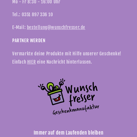
Mo - Fr 8:30 - 16:00 Uhr
Tel.: 0351 897 336 10
E-Mail:
bestellung@wunschfresser.de
PARTNER WERDEN
Vermarkte deine Produkte mit Hilfe unserer Geschenke!
Einfach
HIER
eine Nachricht hinterlassen.
Immer auf dem Laufenden bleiben