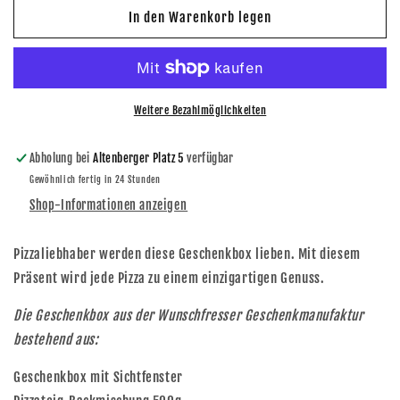
für
für
In den Warenkorb legen
Geschenkbox
Geschenkbox
Pizza
Pizza
Weitere Bezahlmöglichkeiten
Abholung bei
Altenberger Platz 5
verfügbar
Gewöhnlich fertig in 24 Stunden
Shop-Informationen anzeigen
Pizzaliebhaber werden diese Geschenkbox lieben. Mit diesem
Präsent wird jede Pizza zu einem einzigartigen Genuss.
Die Geschenkbox aus der Wunschfresser Geschenkmanufaktur
bestehend aus:
Geschenkbox mit Sichtfenster