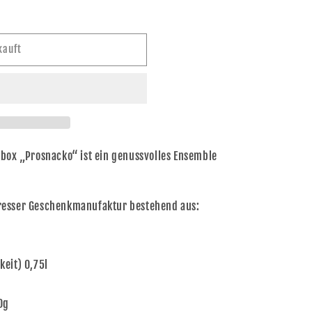
kauft
box „Prosnacko“ ist ein genussvolles Ensemble
resser Geschenkmanufaktur bestehend aus:
eit) 0,75l
0g