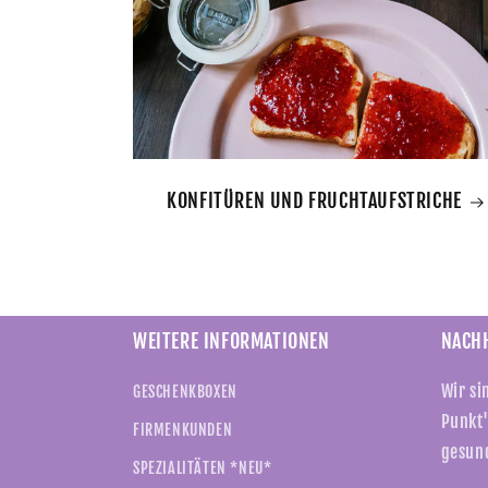
KONFITÜREN UND FRUCHTAUFSTRICHE
WEITERE INFORMATIONEN
NACHH
Wir si
GESCHENKBOXEN
Punkt"
FIRMENKUNDEN
gesun
SPEZIALITÄTEN *NEU*