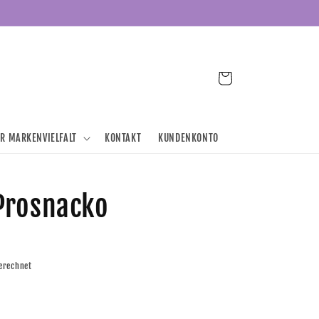
Warenkorb
ER MARKENVIELFALT
KONTAKT
KUNDENKONTO
Prosnacko
erechnet