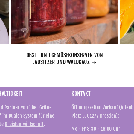
OBST- UND GEMÜSEKONSERVEN VON
LAUSITZER UND WALDKAUZ
ALTIGKEIT
KONTAKT
nd Partner von "Der Grüne
Öffnungszeiten Verkauf (Alten
 im Dualen System für eine
Platz 5, 01277 Dresden):
de
Kreislaufwirtschaft
.
Mo - Fr 8:30 - 16:00 Uhr