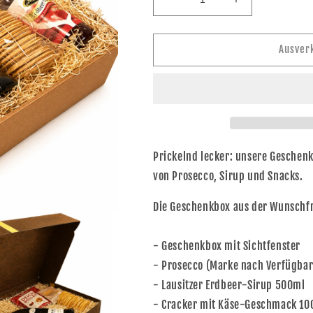
Verringere
Erhöhe
die
die
Menge
Menge
für
für
Ausver
Geschenkbox
Geschenkbox
Prosnacko
Prosnacko
Prickelnd lecker: unsere Geschenk
von Prosecco, Sirup und Snacks.
Die Geschenkbox aus der Wunschf
- Geschenkbox mit Sichtfenster
- Prosecco (Marke nach Verfügbark
- Lausitzer Erdbeer-Sirup 500ml
- Cracker mit Käse-Geschmack 10