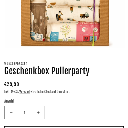
Medien
1
in
Modal
WUNSCHFRESSER
öffnen
Geschenkbox Pullerparty
Normaler
€29,90
Preis
inkl. MwSt.
Versand
wird beim Checkout berechnet
Anzahl
Verringere
Erhöhe
die
die
Menge
Menge