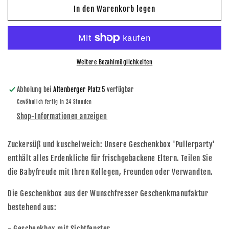
für
für
In den Warenkorb legen
Geschenkbox
Geschenkbox
Pullerparty
Pullerparty
Weitere Bezahlmöglichkeiten
Abholung bei
Altenberger Platz 5
verfügbar
Gewöhnlich fertig in 24 Stunden
Shop-Informationen anzeigen
Zuckersüß und kuschelweich: Unsere Geschenkbox 'Pullerparty'
enthält alles Erdenkliche für frischgebackene Eltern. Teilen Sie
die Babyfreude mit Ihren Kollegen, Freunden oder Verwandten.
Die Geschenkbox aus der Wunschfresser Geschenkmanufaktur
bestehend aus:
- Geschenkbox mit Sichtfenster