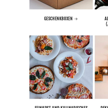
GESCHENKBOXEN
A
(
FEINKOST UND KULINARISCHES
DEK