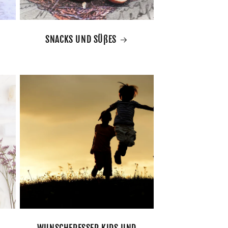
SNACKS UND SÜßES
WUNSCHFRESSER KIDS UND