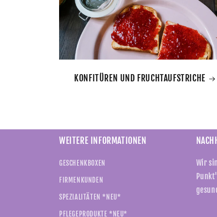
KONFITÜREN UND FRUCHTAUFSTRICHE
WEITERE INFORMATIONEN
NACHH
Wir si
GESCHENKBOXEN
Punkt"
FIRMENKUNDEN
gesun
SPEZIALITÄTEN *NEU*
PFLEGEPRODUKTE *NEU*