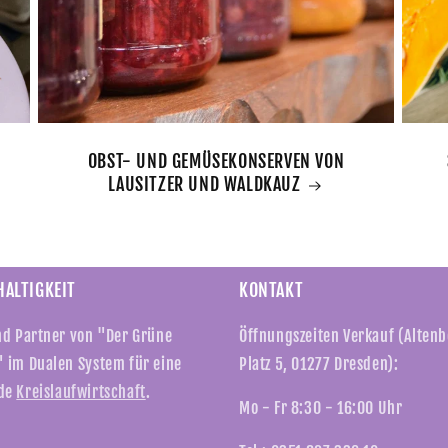
OBST- UND GEMÜSEKONSERVEN VON
LAUSITZER UND WALDKAUZ
ALTIGKEIT
KONTAKT
nd Partner von "Der Grüne
Öffnungszeiten Verkauf (Alten
 im Dualen System für eine
Platz 5, 01277 Dresden):
de
Kreislaufwirtschaft
.
Mo - Fr 8:30 - 16:00 Uhr