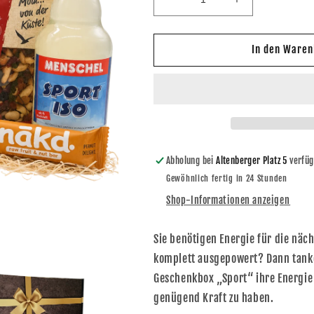
Verringere
Erhöhe
die
die
Menge
Menge
für
für
In den Waren
Geschenkbox
Geschenkbox
Sport
Sport
Abholung bei
Altenberger Platz 5
verfüg
Gewöhnlich fertig in 24 Stunden
Shop-Informationen anzeigen
Sie benötigen Energie für die näc
komplett ausgepowert? Dann tank
Geschenkbox „Sport“ ihre Energie 
genügend Kraft zu haben.