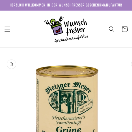
Direkt
HERZLICH WILLKOMMEN IN DER WUNSCHFRESSER GESCHENKMANUFAKTUR
zum
Inhalt
Warenkor
u
roduktinformationen
pringen