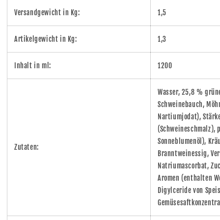
Versandgewicht in Kg:
1,5
Artikelgewicht in Kg:
1,3
Inhalt in ml:
1200
Wasser, 25,8 % grüne
Schweinebauch, Möhre
Nartiumjodat), Stärk
(Schweineschmalz), p
Sonneblumenöl), Kräut
Zutaten:
Branntweinessig, Ve
Natriumascorbat, Zuc
Aromen (enthalten W
Digylceride von Speis
Gemüsesaftkonzentrat 