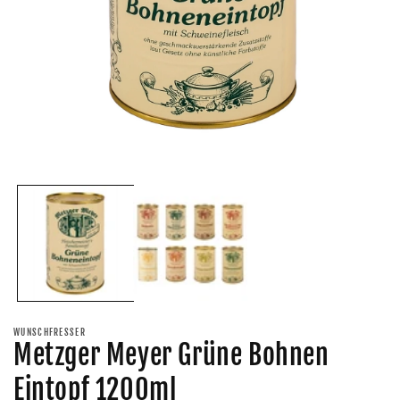
Medien
M
1
2
in
i
Modal
M
öffnen
ö
WUNSCHFRESSER
Metzger Meyer Grüne Bohnen
Eintopf 1200ml