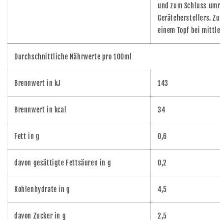
und zum Schluss umr
Geräteherstellers. Z
einem Topf bei mittl
Durchschnittliche Nährwerte pro 100ml
Brennwert in kJ
143
Brennwert in kcal
34
Fett in g
0,6
davon gesättigte Fettsäuren in g
0,2
Kohlenhydrate in g
4,5
davon Zucker in g
2,5