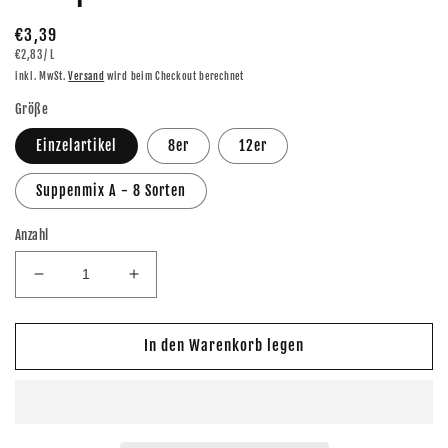
Normaler
€3,39
GRUNDPREIS
PRO
€2,83
/
L
Preis
inkl. MwSt.
Versand
wird beim Checkout berechnet
Größe
Einzelartikel
8er
12er
Suppenmix A - 8 Sorten
Anzahl
Verringere
Erhöhe
die
die
Menge
Menge
für
für
In den Warenkorb legen
Metzger
Metzger
Meyer
Meyer
Grüne
Grüne
Bohnen
Bohnen