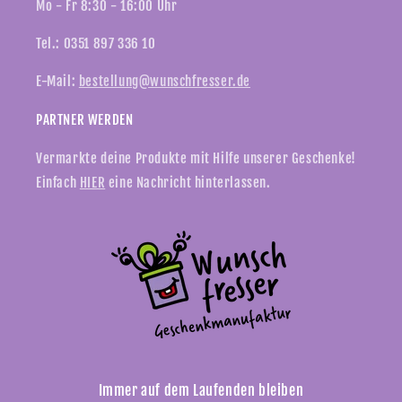
Mo - Fr 8:30 - 16:00 Uhr
Tel.: 0351 897 336 10
E-Mail:
bestellung@wunschfresser.de
PARTNER WERDEN
Vermarkte deine Produkte mit Hilfe unserer Geschenke!
Einfach
HIER
eine Nachricht hinterlassen.
Immer auf dem Laufenden bleiben