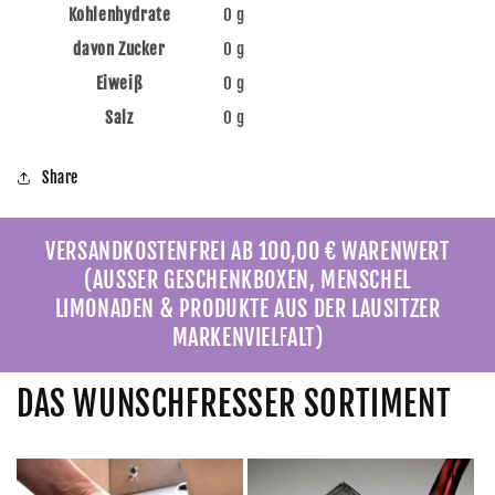
Kohlenhydrate
0 g
davon Zucker
0 g
Eiweiß
0 g
Salz
0 g
Share
VERSANDKOSTENFREI AB 100,00 € WARENWERT
(AUSSER GESCHENKBOXEN, MENSCHEL
LIMONADEN & PRODUKTE AUS DER LAUSITZER
MARKENVIELFALT)
DAS WUNSCHFRESSER SORTIMENT