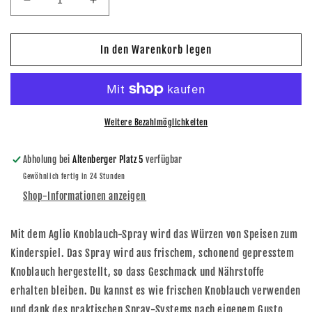
Verringere
Erhöhe
die
die
Menge
Menge
für
für
In den Warenkorb legen
Italienisches
Italienisches
Aglio
Aglio
-
-
Knoblauch
Knoblauch
-
-
Weitere Bezahlmöglichkeiten
Spray
Spray
je
je
Abholung bei
Altenberger Platz 5
verfügbar
40ml
40ml
Gewöhnlich fertig in 24 Stunden
im
im
3er
3er
Shop-Informationen anzeigen
Pack
Pack
Mit dem Aglio Knoblauch-Spray wird das Würzen von Speisen zum
Kinderspiel. Das Spray wird aus frischem, schonend gepresstem
Knoblauch hergestellt, so dass Geschmack und Nährstoffe
erhalten bleiben. Du kannst es wie frischen Knoblauch verwenden
und dank des praktischen Spray-Systems nach eigenem Gusto