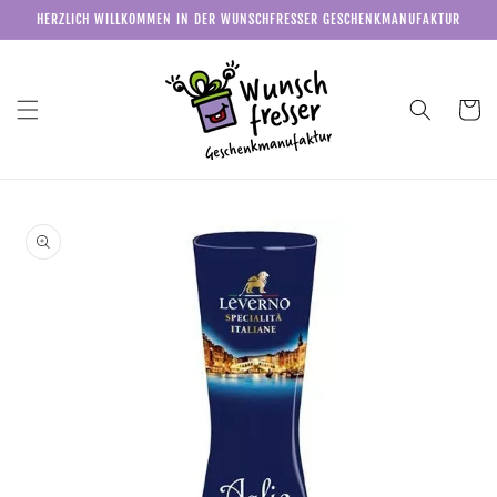
Direkt
HERZLICH WILLKOMMEN IN DER WUNSCHFRESSER GESCHENKMANUFAKTUR
zum
Inhalt
Warenkor
u
roduktinformationen
pringen