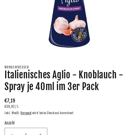
Medien
1
in
Modal
WUNSCHFRESSER
öffnen
Italienisches Aglio - Knoblauch -
Spray je 40ml im 3er Pack
Normaler
€7,19
GRUNDPREIS
PRO
€59,92
/
L
Preis
inkl. MwSt.
Versand
wird beim Checkout berechnet
Anzahl