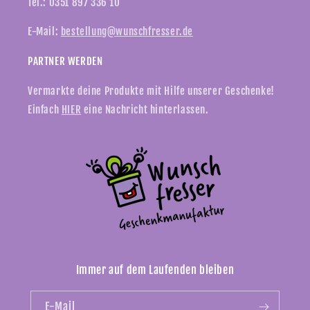
Tel.: 0351 897 336 10
E-Mail:
bestellung@wunschfresser.de
PARTNER WERDEN
Vermarkte deine Produkte mit Hilfe unserer Geschenke!
Einfach
HIER
eine Nachricht hinterlassen.
Immer auf dem Laufenden bleiben
E-Mail