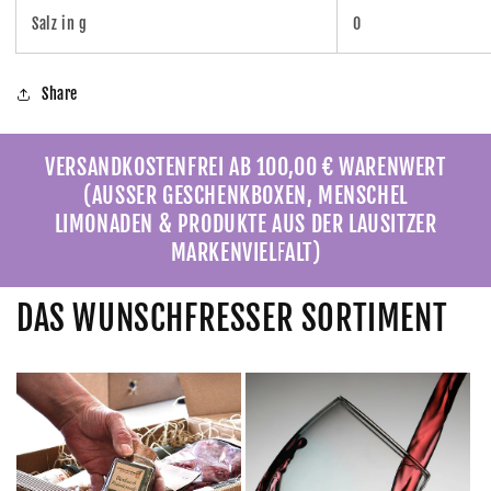
Salz in g
0
Share
VERSANDKOSTENFREI AB 100,00 € WARENWERT
(AUSSER GESCHENKBOXEN, MENSCHEL
LIMONADEN & PRODUKTE AUS DER LAUSITZER
MARKENVIELFALT)
DAS WUNSCHFRESSER SORTIMENT