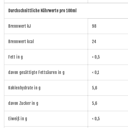
Durchschnittliche Nährwerte pro 100ml
Brennwert kJ
98
Brennwert kcal
24
Fett in g
< 0,5
davon gesättigte Fettsäuren in g
< 0,1
Kohlenhydrate in g
5,6
davon Zucker in g
5,6
Eiweiß in g
< 0,5