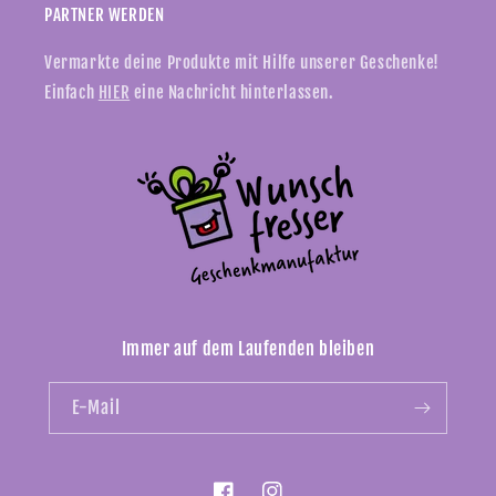
PARTNER WERDEN
Vermarkte deine Produkte mit Hilfe unserer Geschenke!
Einfach
HIER
eine Nachricht hinterlassen.
Immer auf dem Laufenden bleiben
E-Mail