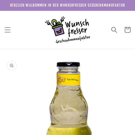
Direkt
HERZLICH WILLKOMMEN IN DER WUNSCHFRESSER GESCHENKMANUFAKTUR
zum
Inhalt
Warenkor
u
roduktinformationen
pringen