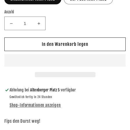
Anzahl
Verringere
Erhöhe
die
die
Menge
Menge
für
für
In den Warenkorb legen
Lausitzer
Lausitzer
Ananas
Ananas
-
-
Fips
Fips
0,75l
0,75l
Mehrweg
Mehrweg
Abholung bei
Altenberger Platz 5
verfügbar
Gewöhnlich fertig in 24 Stunden
Shop-Informationen anzeigen
Fips den Durst weg!