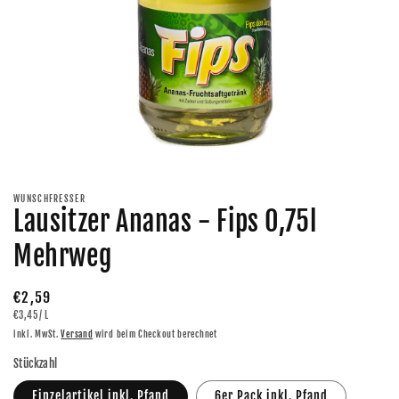
Medien
1
in
Modal
WUNSCHFRESSER
öffnen
Lausitzer Ananas - Fips 0,75l
Mehrweg
Normaler
€2,59
GRUNDPREIS
PRO
€3,45
/
L
Preis
inkl. MwSt.
Versand
wird beim Checkout berechnet
Stückzahl
Einzelartikel inkl. Pfand
6er Pack inkl. Pfand