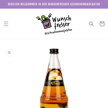
Direkt
HERZLICH WILLKOMMEN IN DER WUNSCHFRESSER GESCHENKMANUFAKTUR
zum
Inhalt
Warenkor
u
roduktinformationen
pringen