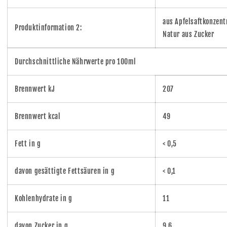
aus Apfelsaftkonzentr
Produktinformation 2:
Natur aus Zucker
Durchschnittliche Nährwerte pro 100ml
Brennwert kJ
207
Brennwert kcal
49
Fett in g
< 0,5
davon gesättigte Fettsäuren in g
< 0,1
Kohlenhydrate in g
11
davon Zucker in g
9,6