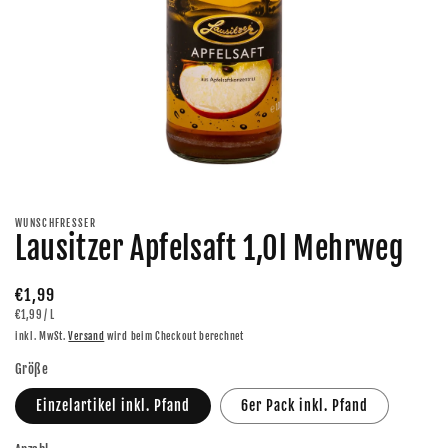
Medien
1
in
Modal
WUNSCHFRESSER
öffnen
Lausitzer Apfelsaft 1,0l Mehrweg
Normaler
€1,99
GRUNDPREIS
PRO
€1,99
/
L
Preis
inkl. MwSt.
Versand
wird beim Checkout berechnet
Größe
Einzelartikel inkl. Pfand
6er Pack inkl. Pfand