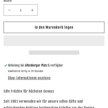
Anzahl
Verringere
Erhöhe
die
die
Menge
Menge
für
für
In den Warenkorb legen
Lausitzer
Lausitzer
Apfelsaft
Apfelsaft
1,0l
1,0l
Mehrweg
Mehrweg
Abholung bei
Altenberger Platz 5
verfügbar
Gewöhnlich fertig in 24 Stunden
Shop-Informationen anzeigen
Edle Früchte für höchsten Genuss
Seit 1901 verwenden wir für unsere edlen Säfte und
erfrischenden Nektare hochwertige Früchte aus der Region,