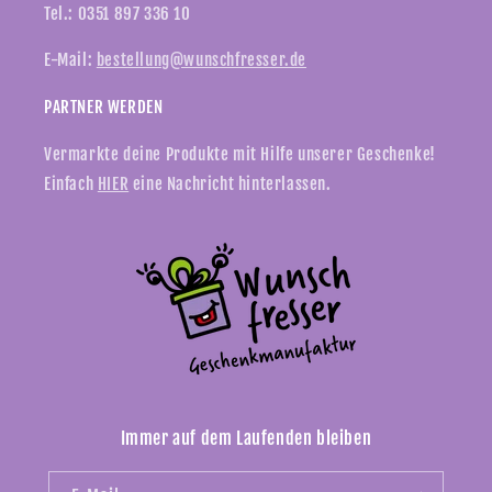
Tel.: 0351 897 336 10
E-Mail:
bestellung@wunschfresser.de
PARTNER WERDEN
Vermarkte deine Produkte mit Hilfe unserer Geschenke!
Einfach
HIER
eine Nachricht hinterlassen.
Immer auf dem Laufenden bleiben