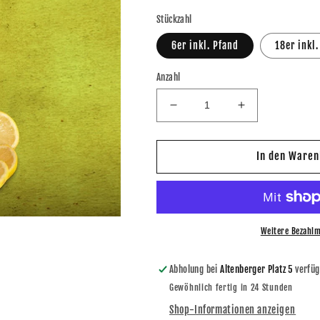
Stückzahl
6er inkl. Pfand
18er inkl.
Anzahl
Verringere
Erhöhe
die
die
Menge
Menge
für
für
In den Waren
Menschel
Menschel
Limo
Limo
-
-
Gurken
Gurken
-
-
Weitere Bezahlm
Zitronen
Zitronen
-
-
Abholung bei
Altenberger Platz 5
verfüg
Limonade
Limonade
Gewöhnlich fertig in 24 Stunden
0,33l
0,33l
Shop-Informationen anzeigen