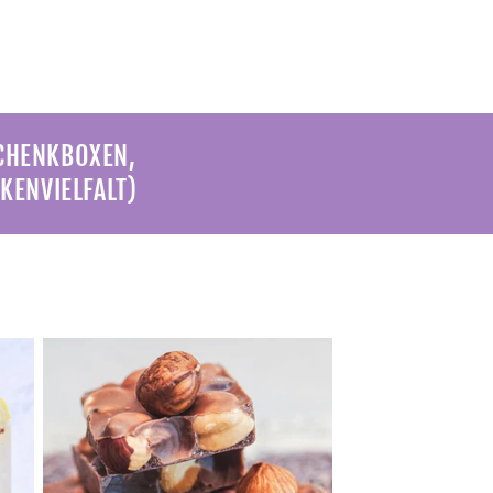
SCHENKBOXEN,
KENVIELFALT)