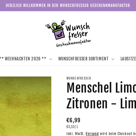
HERZLICH WILLKOMMEN IN DER WUNSCHFRESSER GESCHENKMANUFAKTUR
** WEIHNACHTEN 2026 **
WUNSCHFRESSER SORTIMENT
LAUSITZ
WUNSCHFRESSER
Menschel Limo
Zitronen - Li
Normaler
€6,99
GRUNDPREIS
PRO
€3,53
/
L
Preis
inkl. MwSt.
Versand
wird beim Checkout b