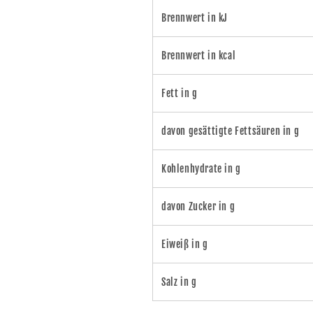
Brennwert in kJ
Brennwert in kcal
Fett in g
davon gesättigte Fettsäuren in g
Kohlenhydrate in g
davon Zucker in g
Eiweiß in g
Salz in g