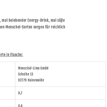
, mal belebender Energy-Drink, mal süße
en Menschel-Sorten sorgen für reichlich
te je Flasche:
Menschel-Limo GmbH
Scheibe 13
02779 Hainewalde
0,7
0,6