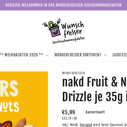
HERZLICH WILLKOMMEN IN DER WUNSCHFRESSER GESCHENKMANUFAKTUR
** WEIHNACHTEN 2026 **
WUNSCHFRESSER SORTIMENT
LAUSITZ
WUNSCHFRESSER
nakd Fruit & 
Drizzle je 35g
Normaler
€5,99
Ausverkauft
GRUNDPREIS
PRO
€42,79
/
KG
Preis
inkl. MwSt.
Versand
wird beim Checkout b