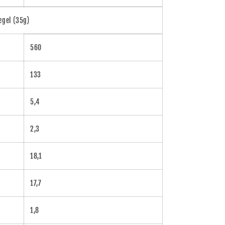
egel (35g)
560
133
5,4
2,3
18,1
17,7
1,8