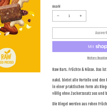
Anzahl
Verringere
Erhöhe
die
die
Menge
Menge
für
für
Ausver
nakd
nakd
Fruit
Fruit
&amp;
&amp;
Nut
Nut
Riegel
Riegel
Weitere Bezahlm
Lemon
Lemon
Drizzle
Drizzle
Raw Bars. Früchte & Nüsse. Das ist 
je
je
35g
35g
nakd. bietet alle Vorteile und de
im
im
in einer praktischen Form als Ri
4er
4er
Pack
Pack
völlig ohne Zuckerzusatz aus und 
Die Riegel werden aus rohen Früch