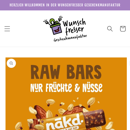
Direkt
HERZLICH WILLKOMMEN IN DER WUNSCHFRESSER GESCHENKMANUFAKTUR
zum
Inhalt
Warenkor
u
roduktinformationen
pringen