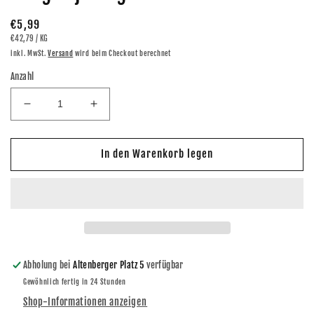
Normaler
€5,99
GRUNDPREIS
PRO
€42,79
/
KG
Preis
inkl. MwSt.
Versand
wird beim Checkout berechnet
Anzahl
Verringere
Erhöhe
die
die
Menge
Menge
für
für
In den Warenkorb legen
nakd
nakd
Fruit
Fruit
&amp;
&amp;
Nut
Nut
Riegel
Riegel
Peanut
Peanut
Delight
Delight
Abholung bei
Altenberger Platz 5
verfügbar
je
je
Gewöhnlich fertig in 24 Stunden
35g
35g
im
im
Shop-Informationen anzeigen