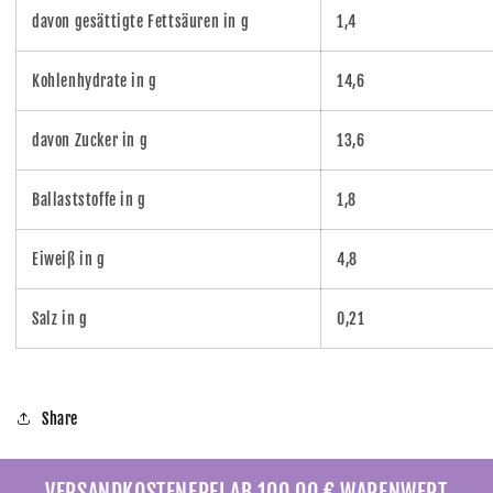
davon gesättigte Fettsäuren in g
1,4
Kohlenhydrate in g
14,6
davon Zucker in g
13,6
Ballaststoffe in g
1,8
Eiweiß in g
4,8
Salz in g
0,21
Share
VERSANDKOSTENFREI AB 100,00 € WARENWERT