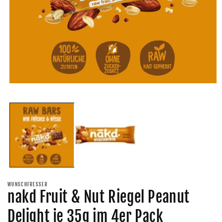
Medien
M
1
2
in
i
Modal
M
öffnen
ö
WUNSCHFRESSER
nakd Fruit & Nut Riegel Peanut
Delight je 35g im 4er Pack