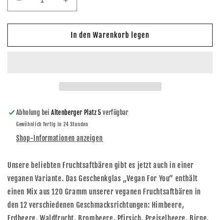
Verringere
Erhöhe
die
die
Menge
Menge
für
für
In den Warenkorb legen
naschlabor
naschlabor
For
For
You
You
Veganes
Veganes
Fruchtgummi
Fruchtgummi
120g
120g
Abholung bei
Altenberger Platz 5
verfügbar
Gewöhnlich fertig in 24 Stunden
Shop-Informationen anzeigen
Unsere beliebten Fruchtsaftbären gibt es jetzt auch in einer
veganen Variante. Das Geschenkglas „Vegan For You“ enthält
einen Mix aus 120 Gramm unserer veganen Fruchtsaftbären in
den 12 verschiedenen Geschmacksrichtungen: Himbeere,
Erdbeere, Waldfrucht, Brombeere, Pfirsich, Preiselbeere, Birne,