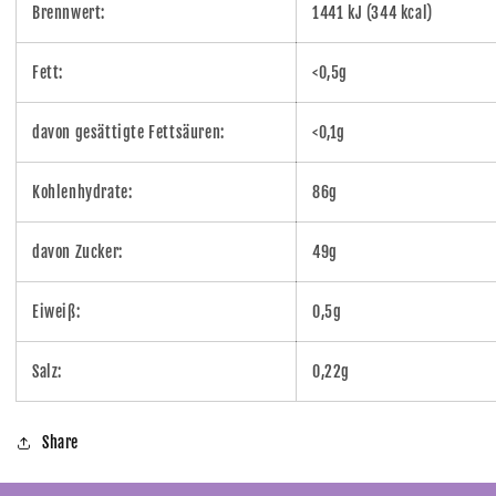
Brennwert:
1441 kJ (344 kcal)
Fett:
<0,5g
davon gesättigte Fettsäuren:
<0,1g
Kohlenhydrate:
86g
davon Zucker:
49g
Eiweiß:
0,5g
Salz:
0,22g
Share