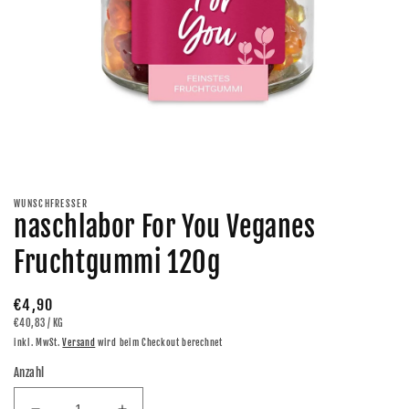
Medien
1
in
Modal
WUNSCHFRESSER
öffnen
naschlabor For You Veganes
Fruchtgummi 120g
Normaler
€4,90
GRUNDPREIS
PRO
€40,83
/
KG
Preis
inkl. MwSt.
Versand
wird beim Checkout berechnet
Anzahl