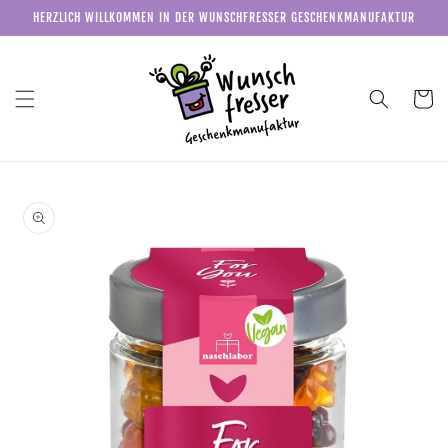
Direkt
HERZLICH WILLKOMMEN IN DER WUNSCHFRESSER GESCHENKMANUFAKTUR
zum
Inhalt
Warenkor
u
roduktinformationen
pringen