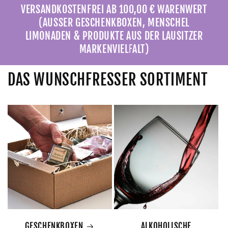
VERSANDKOSTENFREI AB 100,00 € WARENWERT
(AUSSER GESCHENKBOXEN, MENSCHEL
LIMONADEN & PRODUKTE AUS DER LAUSITZER
MARKENVIELFALT)
DAS WUNSCHFRESSER SORTIMENT
GESCHENKBOXEN
ALKOHOLISCHE