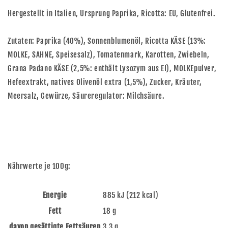
Hergestellt in Italien, Ursprung Paprika, Ricotta: EU, Glutenfrei.
Zutaten: Paprika (40%), Sonnenblumenöl, Ricotta KÄSE (13%:
MOLKE, SAHNE, Speisesalz), Tomatenmark, Karotten, Zwiebeln,
Grana Padano KÄSE (2,5%: enthält Lysozym aus EI), MOLKEpulver,
Hefeextrakt, natives Olivenöl extra (1,5%), Zucker, Kräuter,
Meersalz, Gewürze, Säureregulator: Milchsäure.
Nährwerte je 100g:
Energie
885 kJ (212 kcal)
Fett
18 g
davon gesättigte Fettsäuren
3,3 g