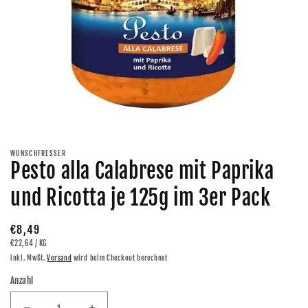
Medien
1
in
Modal
WUNSCHFRESSER
öffnen
Pesto alla Calabrese mit Paprika
und Ricotta je 125g im 3er Pack
Normaler
€8,49
GRUNDPREIS
PRO
€22,64
/
KG
Preis
inkl. MwSt.
Versand
wird beim Checkout berechnet
Anzahl