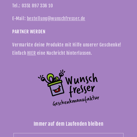
Tel.: 0351 897 336 10
E-Mail:
bestellung@wunschfresser.de
PARTNER WERDEN
Vermarkte deine Produkte mit Hilfe unserer Geschenke!
Einfach
HIER
eine Nachricht hinterlassen.
Immer auf dem Laufenden bleiben