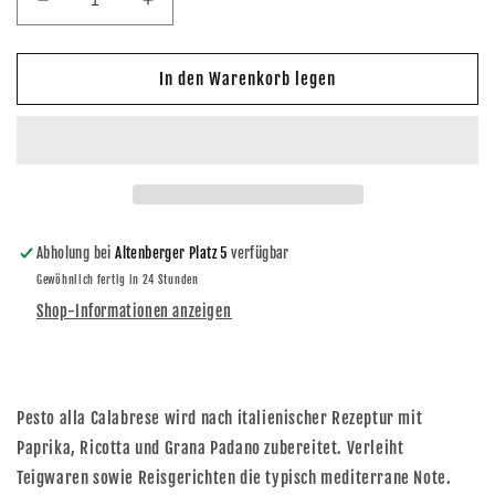
Verringere
Erhöhe
die
die
Menge
Menge
für
für
In den Warenkorb legen
Pesto
Pesto
alla
alla
Calabrese
Calabrese
mit
mit
Paprika
Paprika
und
und
Ricotta
Ricotta
Abholung bei
Altenberger Platz 5
verfügbar
je
je
Gewöhnlich fertig in 24 Stunden
125g
125g
im
im
Shop-Informationen anzeigen
3er
3er
Pack
Pack
Pesto alla Calabrese wird nach italienischer Rezeptur mit
Paprika, Ricotta und Grana Padano zubereitet. Verleiht
Teigwaren sowie Reisgerichten die typisch mediterrane Note.