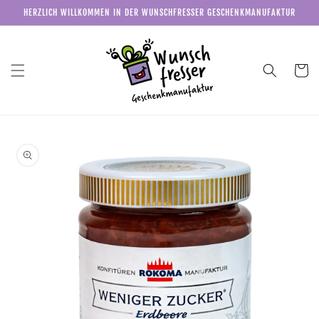
Direkt
HERZLICH WILLKOMMEN IN DER WUNSCHFRESSER GESCHENKMANUFAKTUR
zum
Inhalt
Warenkor
u
roduktinformationen
pringen