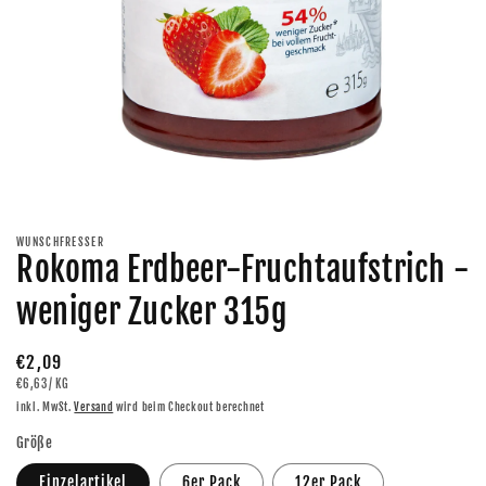
Medien
1
in
Modal
WUNSCHFRESSER
öffnen
Rokoma Erdbeer-Fruchtaufstrich -
weniger Zucker 315g
Normaler
€2,09
GRUNDPREIS
PRO
€6,63
/
KG
Preis
inkl. MwSt.
Versand
wird beim Checkout berechnet
Größe
Einzelartikel
6er Pack
12er Pack