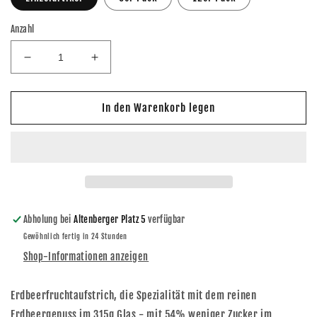
Anzahl
Verringere
Erhöhe
die
die
Menge
Menge
für
für
In den Warenkorb legen
Rokoma
Rokoma
Erdbeer-
Erdbeer-
Fruchtaufstrich
Fruchtaufstrich
-
-
weniger
weniger
Zucker
Zucker
315g
315g
Abholung bei
Altenberger Platz 5
verfügbar
Gewöhnlich fertig in 24 Stunden
Shop-Informationen anzeigen
Erdbeerfruchtaufstrich, die Spezialität mit dem reinen
Erdbeergenuss im 315g Glas - mit 54% weniger Zucker im