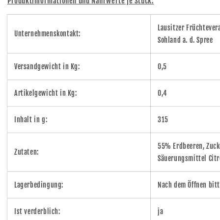
Produktinformationen und Nährwerte je Stück:
Lausitzer Früchteve
Unternehmenskontakt:
Sohland a. d. Spree
Versandgewicht in Kg:
0,5
Artikelgewicht in Kg:
0,4
Inhalt in g:
315
55% Erdbeeren, Zucke
Zutaten:
Säuerungsmittel Cit
Lagerbedingung:
Nach dem Öffnen bit
Ist verderblich:
ja