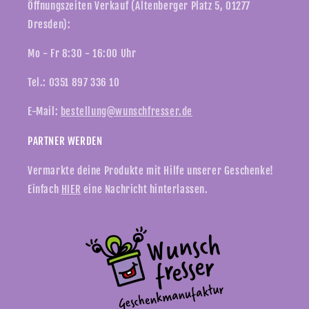
Öffnungszeiten Verkauf (Altenberger Platz 5, 01277
Dresden):
Mo - Fr 8:30 - 16:00 Uhr
Tel.: 0351 897 336 10
E-Mail:
bestellung@wunschfresser.de
PARTNER WERDEN
Vermarkte deine Produkte mit Hilfe unserer Geschenke!
Einfach
HIER
eine Nachricht hinterlassen.