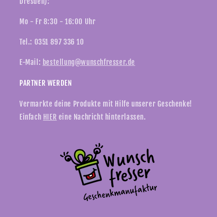
Dresden):
Mo - Fr 8:30 - 16:00 Uhr
Tel.: 0351 897 336 10
E-Mail:
bestellung@wunschfresser.de
PARTNER WERDEN
Vermarkte deine Produkte mit Hilfe unserer Geschenke!
Einfach
HIER
eine Nachricht hinterlassen.