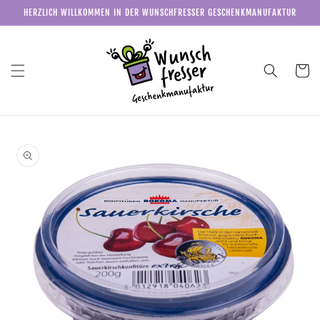
Direkt
HERZLICH WILLKOMMEN IN DER WUNSCHFRESSER GESCHENKMANUFAKTUR
zum
Inhalt
Warenkor
u
roduktinformationen
pringen