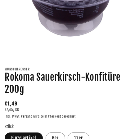
Medien
1
in
Modal
WUNSCHFRESSER
öffnen
Rokoma Sauerkirsch-Konfitüre
200g
Normaler
€1,49
GRUNDPREIS
PRO
€7,45
/
KG
Preis
inkl. MwSt.
Versand
wird beim Checkout berechnet
Stück
Einzelartikel
6er
12er