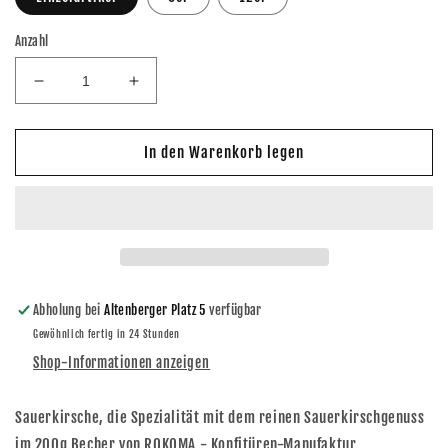
Anzahl
Verringere
Erhöhe
die
die
Menge
Menge
für
für
In den Warenkorb legen
Rokoma
Rokoma
Sauerkirsch-
Sauerkirsch-
Konfitüre
Konfitüre
200g
200g
Abholung bei
Altenberger Platz 5
verfügbar
Gewöhnlich fertig in 24 Stunden
Shop-Informationen anzeigen
Sauerkirsche, die Spezialität mit dem reinen Sauerkirschgenuss
im 200g Becher von ROKOMA - Konfitüren-Manufaktur