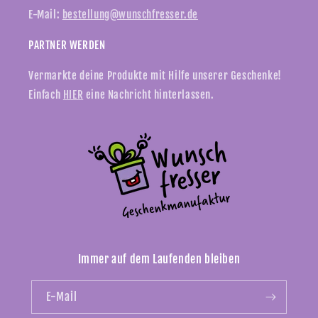
E-Mail:
bestellung@wunschfresser.de
PARTNER WERDEN
Vermarkte deine Produkte mit Hilfe unserer Geschenke!
Einfach
HIER
eine Nachricht hinterlassen.
Immer auf dem Laufenden bleiben
E-Mail