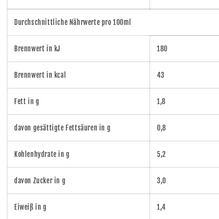
Durchschnittliche Nährwerte pro 100ml
Brennwert in kJ
180
Brennwert in kcal
43
Fett in g
1,8
davon gesättigte Fettsäuren in g
0,8
Kohlenhydrate in g
5,2
davon Zucker in g
3,0
Eiweiß in g
1,4