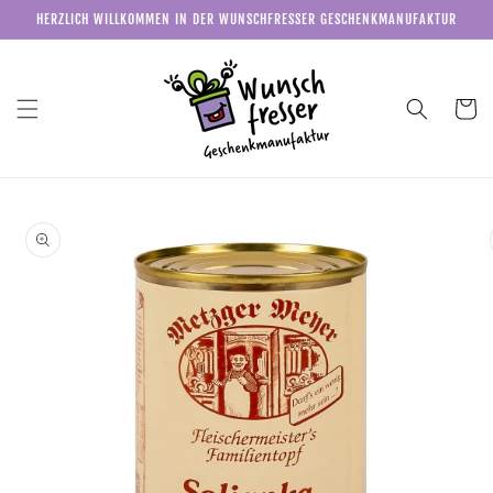
Direkt
HERZLICH WILLKOMMEN IN DER WUNSCHFRESSER GESCHENKMANUFAKTUR
zum
Inhalt
Warenkor
u
roduktinformationen
pringen