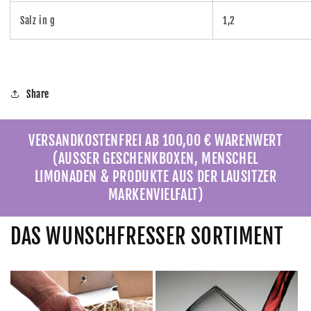
Salz in g
1,2
Share
VERSANDKOSTENFREI AB 100,00 € WARENWERT
(AUSSER GESCHENKBOXEN, MENSCHEL
LIMONADEN & PRODUKTE AUS DER LAUSITZER
MARKENVIELFALT)
DAS WUNSCHFRESSER SORTIMENT