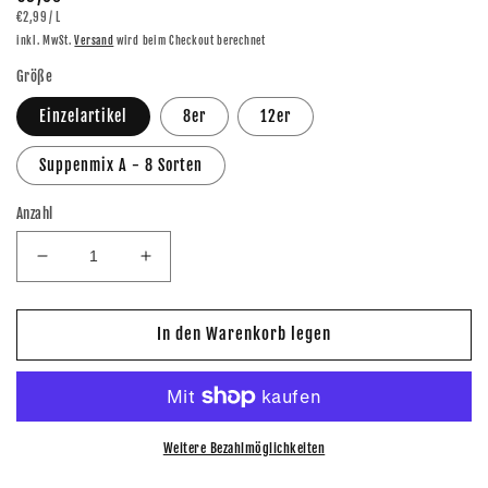
GRUNDPREIS
PRO
€2,99
/
L
Preis
inkl. MwSt.
Versand
wird beim Checkout berechnet
Größe
Einzelartikel
8er
12er
Suppenmix A - 8 Sorten
Anzahl
Verringere
Erhöhe
die
die
Menge
Menge
für
für
In den Warenkorb legen
Metzger
Metzger
Meyer
Meyer
Soljanka
Soljanka
1200ml
1200ml
Weitere Bezahlmöglichkeiten