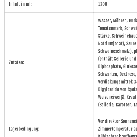
Inhalt in ml:
1200
Wasser, Möhren, Gurk
Tomatenmark, Schwein
Stärke, Schweinebauch
Natriumjodat), Saure 
Schweineschmalz), pf
(enthält Sellerie und
Zutaten:
Diphosphate, Glukose
Schwarten, Dextrose,
Verdickungsmittel: X
Digylceride von Spei
Weizeneiweiß), Kräut
(Sellerie, Karotten, 
Vor direkter Sonnene
Lagerbedingung:
Zimmertemperatur au
Kühlschrank aufbewa